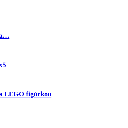
 a…
x5
 a LEGO figúrkou